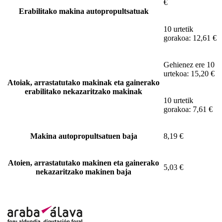
€
Erabilitako makina autopropultsatuak
10 urtetik
gorakoa: 12,61 €
Gehienez ere 10
urtekoa: 15,20 €
Atoiak, arrastatutako makinak eta gainerako
erabilitako nekazaritzako makinak
10 urtetik
gorakoa: 7,61 €
Makina autopropultsatuen baja
8,19 €
Atoien, arrastatutako makinen eta gainerako
5,03 €
nekazaritzako makinen baja