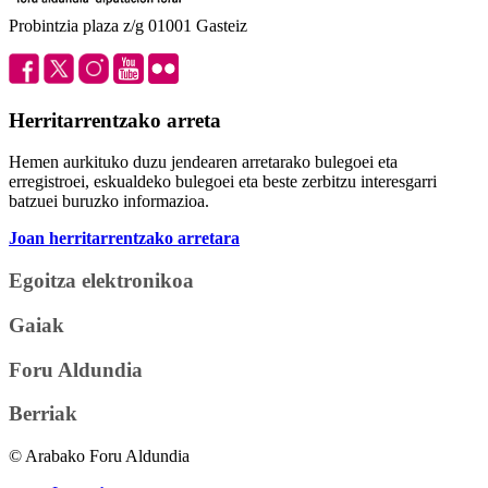
Probintzia plaza z/g 01001 Gasteiz
Herritarrentzako arreta
Hemen aurkituko duzu jendearen arretarako bulegoei eta
erregistroei, eskualdeko bulegoei eta beste zerbitzu interesgarri
batzuei buruzko informazioa.
Joan herritarrentzako arretara
Egoitza elektronikoa
Gaiak
Foru Aldundia
Berriak
© Arabako Foru Aldundia