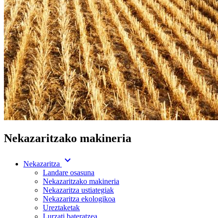
Nekazaritzako makineria
expand_more
Nekazaritza
Landare osasuna
Nekazaritzako makineria
Nekazaritza ustiategiak
Nekazaritza ekologikoa
Ureztaketak
Lurzati bateratzea