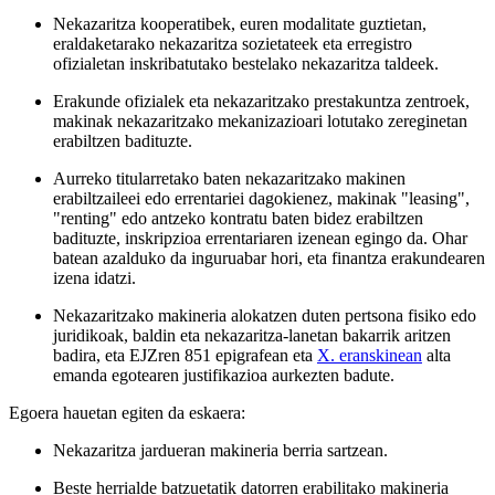
Nekazaritza kooperatibek, euren modalitate guztietan,
eraldaketarako nekazaritza sozietateek eta erregistro
ofizialetan inskribatutako bestelako nekazaritza taldeek.
Erakunde ofizialek eta nekazaritzako prestakuntza zentroek,
makinak nekazaritzako mekanizazioari lotutako zereginetan
erabiltzen badituzte.
Aurreko titularretako baten nekazaritzako makinen
erabiltzaileei edo errentariei dagokienez, makinak "leasing",
"renting" edo antzeko kontratu baten bidez erabiltzen
badituzte, inskripzioa errentariaren izenean egingo da. Ohar
batean azalduko da inguruabar hori, eta finantza erakundearen
izena idatzi.
Nekazaritzako makineria alokatzen duten pertsona fisiko edo
juridikoak, baldin eta nekazaritza-lanetan bakarrik aritzen
badira, eta EJZren 851 epigrafean eta
X. eranskinean
alta
emanda egotearen justifikazioa aurkezten badute.
Egoera hauetan egiten da eskaera:
Nekazaritza jardueran makineria berria sartzean.
Beste herrialde batzuetatik datorren erabilitako makineria