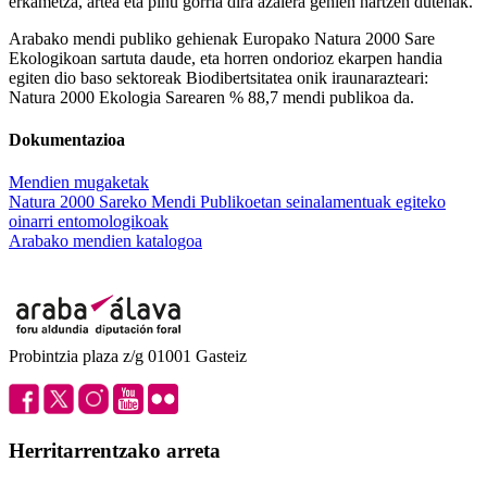
erkametza, artea eta pinu gorria dira azalera gehien hartzen dutenak.
Arabako mendi publiko gehienak Europako Natura 2000 Sare
Ekologikoan sartuta daude, eta horren ondorioz ekarpen handia
egiten dio baso sektoreak Biodibertsitatea onik iraunarazteari:
Natura 2000 Ekologia Sarearen % 88,7 mendi publikoa da.
Dokumentazioa
Mendien mugaketak
Natura 2000 Sareko Mendi Publikoetan seinalamentuak egiteko
oinarri entomologikoak
Arabako mendien katalogoa
Probintzia plaza z/g 01001 Gasteiz
Herritarrentzako arreta