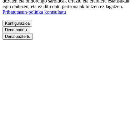
dezaten eta ondorengo sarbideak erraztu eta erabilera estatistikak
egin daitezen, eta ez ditu datu pertsonalak biltzen ez lagatzen.
Pribatutasun-politika kontsultatu
Konfigurazioa
Dena onartu
Dena baztertu