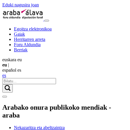
Eduki nagusira joan
Egoitza elektronikoa
Gaiak
Herritarren arreta
Foru Aldundia
Berriak
euskara
eu
eu
|
español
es
es
Arabako onura publikoko mendiak -
araba
Nekazaritza eta abeltzaintza