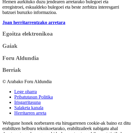
Hemen aurkituko duzu jendearen arretarako bulegoei eta
erregistroei, eskualdeko bulegoei eta beste zerbitzu interesgarri
batzuei buruzko informazioa.
Joan herritarrentzako arretara
Egoitza elektronikoa
Gaiak
Foru Aldundia
Berriak
© Arabako Foru Aldundia
Lege oharra
Pribatutasun Politika
Irisgarritasuna
Salaketa kanala
Herritarren arreta
Webgune honek norberaren eta hirugarrenen cookie-ak baino ez ditu
erabiltzen helburu teknikoetarako, erabiltzaileek nabigatu ahal