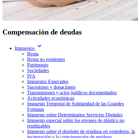
Compensación de deudas
expand_more
Impuestos
Renta
Renta no residentes
Patrimonio
Sociedades
IVA
Impuestos Especiales
Sucesiones y donaciones
Transmisiones y actos jurídicos documentados
Actividades económicas
Impuesto Temporal de Solidaridad de las Grandes
Fortunas
Impuesto sobre Determinados Servicios Digitales
Impuesto especial sobre los envases de plástico no
reutilizables
Impuesto sobre el depósito de residuos en vertederos, la
incineración y la coincineración de residuos