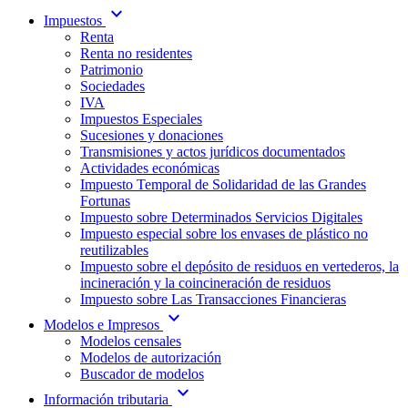
expand_more
Impuestos
Renta
Renta no residentes
Patrimonio
Sociedades
IVA
Impuestos Especiales
Sucesiones y donaciones
Transmisiones y actos jurídicos documentados
Actividades económicas
Impuesto Temporal de Solidaridad de las Grandes
Fortunas
Impuesto sobre Determinados Servicios Digitales
Impuesto especial sobre los envases de plástico no
reutilizables
Impuesto sobre el depósito de residuos en vertederos, la
incineración y la coincineración de residuos
Impuesto sobre Las Transacciones Financieras
expand_more
Modelos e Impresos
Modelos censales
Modelos de autorización
Buscador de modelos
expand_more
Información tributaria