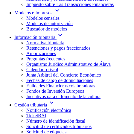
Impuesto sobre Las Transacciones Financieras
expand_more
Modelos e Impresos
Modelos censales
Modelos de autorización
Buscador de modelos
expand_more
Información tributaria
Normativa tributaria
Retenciones y pagos fraccionados
Amortizaciones
Preguntas frecuentes
Organismo Jurídico Administrativo de Álava
Calendario fiscal
Junta Arbitral del Concierto Económico
Fechas de cargo de domiciliaciones
Entidades Financieras colaboradoras
Fondos de Inversión Europeos
Incentivos para el fomento de la cultura
expand_more
Gestión tributaria
Notificación electrónica
TicketBAI
Número de identificación fiscal
Solicitud de certificados tributarios
Solicitud de etiquetas