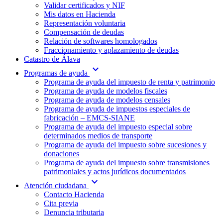
Validar certificados y NIF
Mis datos en Hacienda
Representación voluntaria
Compensación de deudas
Relación de softwares homologados
Fraccionamiento y aplazamiento de deudas
Catastro de Álava
expand_more
Programas de ayuda
Programa de ayuda del impuesto de renta y patrimonio
Programa de ayuda de modelos fiscales
Programa de ayuda de modelos censales
Programa de ayuda de impuestos especiales de
fabricación – EMCS-SIANE
Programa de ayuda del impuesto especial sobre
determinados medios de transporte
Programa de ayuda del impuesto sobre sucesiones y
donaciones
Programa de ayuda del impuesto sobre transmisiones
patrimoniales y actos jurídicos documentados
expand_more
Atención ciudadana
Contacto Hacienda
Cita previa
Denuncia tributaria