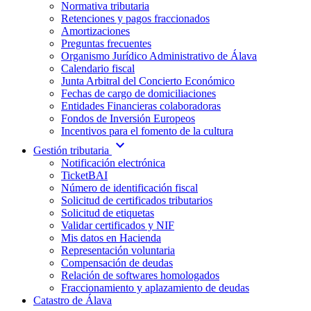
Normativa tributaria
Retenciones y pagos fraccionados
Amortizaciones
Preguntas frecuentes
Organismo Jurídico Administrativo de Álava
Calendario fiscal
Junta Arbitral del Concierto Económico
Fechas de cargo de domiciliaciones
Entidades Financieras colaboradoras
Fondos de Inversión Europeos
Incentivos para el fomento de la cultura
expand_more
Gestión tributaria
Notificación electrónica
TicketBAI
Número de identificación fiscal
Solicitud de certificados tributarios
Solicitud de etiquetas
Validar certificados y NIF
Mis datos en Hacienda
Representación voluntaria
Compensación de deudas
Relación de softwares homologados
Fraccionamiento y aplazamiento de deudas
Catastro de Álava