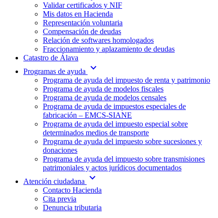
Validar certificados y NIF
Mis datos en Hacienda
Representación voluntaria
Compensación de deudas
Relación de softwares homologados
Fraccionamiento y aplazamiento de deudas
Catastro de Álava
expand_more
Programas de ayuda
Programa de ayuda del impuesto de renta y patrimonio
Programa de ayuda de modelos fiscales
Programa de ayuda de modelos censales
Programa de ayuda de impuestos especiales de
fabricación – EMCS-SIANE
Programa de ayuda del impuesto especial sobre
determinados medios de transporte
Programa de ayuda del impuesto sobre sucesiones y
donaciones
Programa de ayuda del impuesto sobre transmisiones
patrimoniales y actos jurídicos documentados
expand_more
Atención ciudadana
Contacto Hacienda
Cita previa
Denuncia tributaria