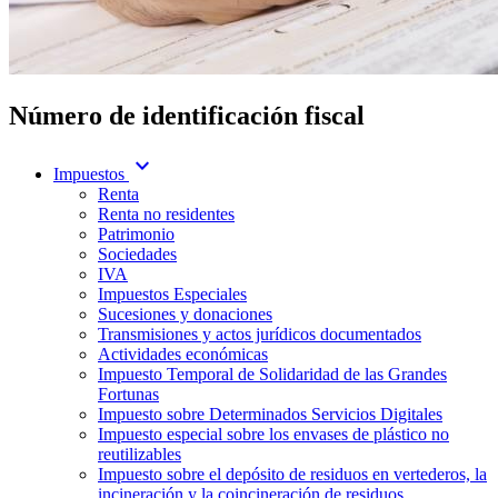
Número de identificación fiscal
expand_more
Impuestos
Renta
Renta no residentes
Patrimonio
Sociedades
IVA
Impuestos Especiales
Sucesiones y donaciones
Transmisiones y actos jurídicos documentados
Actividades económicas
Impuesto Temporal de Solidaridad de las Grandes
Fortunas
Impuesto sobre Determinados Servicios Digitales
Impuesto especial sobre los envases de plástico no
reutilizables
Impuesto sobre el depósito de residuos en vertederos, la
incineración y la coincineración de residuos