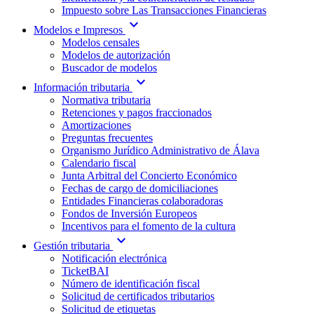
Impuesto sobre Las Transacciones Financieras
expand_more
Modelos e Impresos
Modelos censales
Modelos de autorización
Buscador de modelos
expand_more
Información tributaria
Normativa tributaria
Retenciones y pagos fraccionados
Amortizaciones
Preguntas frecuentes
Organismo Jurídico Administrativo de Álava
Calendario fiscal
Junta Arbitral del Concierto Económico
Fechas de cargo de domiciliaciones
Entidades Financieras colaboradoras
Fondos de Inversión Europeos
Incentivos para el fomento de la cultura
expand_more
Gestión tributaria
Notificación electrónica
TicketBAI
Número de identificación fiscal
Solicitud de certificados tributarios
Solicitud de etiquetas