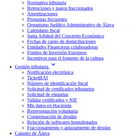
Normativa tributaria
Retenciones y pagos fraccionados
Amortizaciones
Preguntas frecuentes
Organismo Jurídico Administrativo de Álava
Calendario fiscal
Junta Arbitral del Concierto Económico
Fechas de cargo de domiciliaciones
Entidades Financieras colaboradoras
Fondos de Inversión Europeos
Incentivos para el fomento de la cultura
expand_more
Gestión tributaria
Notificación electrónica
TicketBAI
Número de identificación fiscal
Solicitud de certificados tributarios
Solicitud de etiquetas
Validar certificados y NIF
Mis datos en Hacienda
Representación voluntaria
Compensación de deudas
Relación de softwares homologados
Fraccionamiento y aplazamiento de deudas
Catastro de Álava