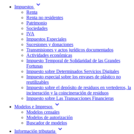
expand_more
Impuestos
Renta
Renta no residentes
Patrimonio
Sociedades
IVA
Impuestos Especiales
Sucesiones y donaciones
Transmisiones y actos jurídicos documentados
Actividades económicas
Impuesto Temporal de Solidaridad de las Grandes
Fortunas
Impuesto sobre Determinados Servicios Digitales
Impuesto especial sobre los envases de plástico no
reutilizables
Impuesto sobre el depósito de residuos en vertederos, la
incineración y la coincineración de residuos
Impuesto sobre Las Transacciones Financieras
expand_more
Modelos e Impresos
Modelos censales
Modelos de autorización
Buscador de modelos
expand_more
Información tributaria