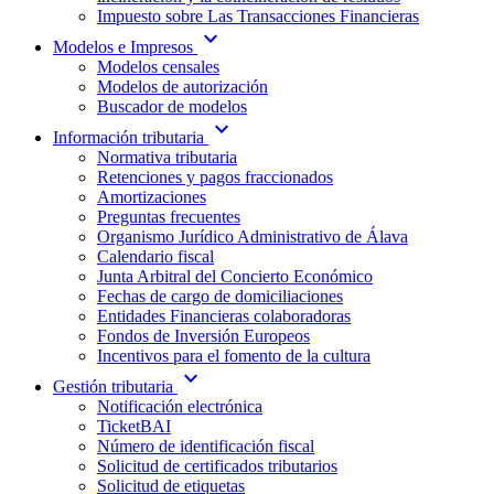
Impuesto sobre Las Transacciones Financieras
expand_more
Modelos e Impresos
Modelos censales
Modelos de autorización
Buscador de modelos
expand_more
Información tributaria
Normativa tributaria
Retenciones y pagos fraccionados
Amortizaciones
Preguntas frecuentes
Organismo Jurídico Administrativo de Álava
Calendario fiscal
Junta Arbitral del Concierto Económico
Fechas de cargo de domiciliaciones
Entidades Financieras colaboradoras
Fondos de Inversión Europeos
Incentivos para el fomento de la cultura
expand_more
Gestión tributaria
Notificación electrónica
TicketBAI
Número de identificación fiscal
Solicitud de certificados tributarios
Solicitud de etiquetas