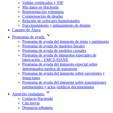
Validar certificados y NIF
Mis datos en Hacienda
Representación voluntaria
Compensación de deudas
Relación de softwares homologados
Fraccionamiento y aplazamiento de deudas
Catastro de Álava
expand_more
Programas de ayuda
Programa de ayuda del impuesto de renta y patrimonio
Programa de ayuda de modelos fiscales
Programa de ayuda de modelos censales
Programa de ayuda de impuestos especiales de
fabricación – EMCS-SIANE
Programa de ayuda del impuesto especial sobre
determinados medios de transporte
Programa de ayuda del impuesto sobre sucesiones y
donaciones
Programa de ayuda del impuesto sobre transmisiones
patrimoniales y actos jurídicos documentados
expand_more
Atención ciudadana
Contacto Hacienda
Cita previa
Denuncia tributaria