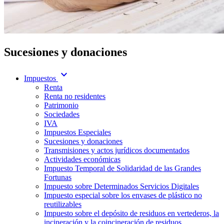
Sucesiones y donaciones
expand_more
Impuestos
Renta
Renta no residentes
Patrimonio
Sociedades
IVA
Impuestos Especiales
Sucesiones y donaciones
Transmisiones y actos jurídicos documentados
Actividades económicas
Impuesto Temporal de Solidaridad de las Grandes
Fortunas
Impuesto sobre Determinados Servicios Digitales
Impuesto especial sobre los envases de plástico no
reutilizables
Impuesto sobre el depósito de residuos en vertederos, la
incineración y la coincineración de residuos