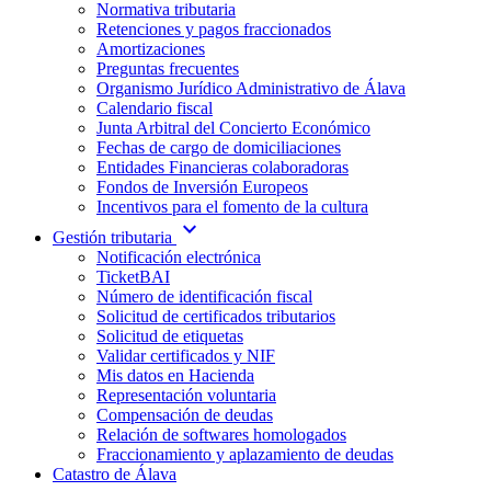
Normativa tributaria
Retenciones y pagos fraccionados
Amortizaciones
Preguntas frecuentes
Organismo Jurídico Administrativo de Álava
Calendario fiscal
Junta Arbitral del Concierto Económico
Fechas de cargo de domiciliaciones
Entidades Financieras colaboradoras
Fondos de Inversión Europeos
Incentivos para el fomento de la cultura
expand_more
Gestión tributaria
Notificación electrónica
TicketBAI
Número de identificación fiscal
Solicitud de certificados tributarios
Solicitud de etiquetas
Validar certificados y NIF
Mis datos en Hacienda
Representación voluntaria
Compensación de deudas
Relación de softwares homologados
Fraccionamiento y aplazamiento de deudas
Catastro de Álava