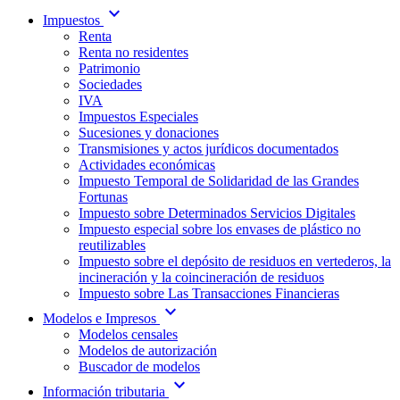
expand_more
Impuestos
Renta
Renta no residentes
Patrimonio
Sociedades
IVA
Impuestos Especiales
Sucesiones y donaciones
Transmisiones y actos jurídicos documentados
Actividades económicas
Impuesto Temporal de Solidaridad de las Grandes
Fortunas
Impuesto sobre Determinados Servicios Digitales
Impuesto especial sobre los envases de plástico no
reutilizables
Impuesto sobre el depósito de residuos en vertederos, la
incineración y la coincineración de residuos
Impuesto sobre Las Transacciones Financieras
expand_more
Modelos e Impresos
Modelos censales
Modelos de autorización
Buscador de modelos
expand_more
Información tributaria