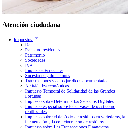
Atención ciudadana
expand_more
Impuestos
Renta
Renta no residentes
Patrimonio
Sociedades
IVA
Impuestos Especiales
Sucesiones y donaciones
Transmisiones y actos jurídicos documentados
Actividades económicas
Impuesto Temporal de Solidaridad de las Grandes
Fortunas
Impuesto sobre Determinados Servicios Digitales
Impuesto especial sobre los envases de plástico no
reutilizables
Impuesto sobre el depósito de residuos en vertederos, la
incineración y la coincineración de residuos
Impuesto sobre Las Transacciones Financieras