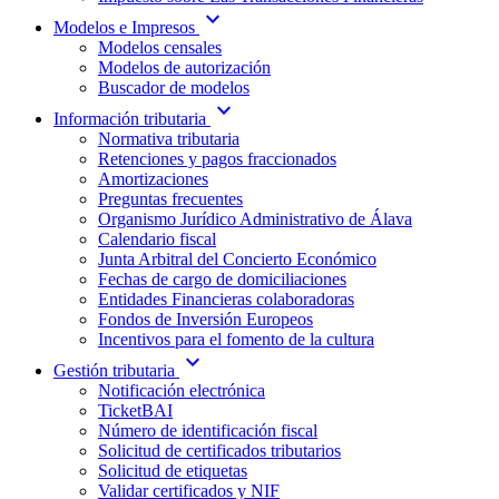
expand_more
Modelos e Impresos
Modelos censales
Modelos de autorización
Buscador de modelos
expand_more
Información tributaria
Normativa tributaria
Retenciones y pagos fraccionados
Amortizaciones
Preguntas frecuentes
Organismo Jurídico Administrativo de Álava
Calendario fiscal
Junta Arbitral del Concierto Económico
Fechas de cargo de domiciliaciones
Entidades Financieras colaboradoras
Fondos de Inversión Europeos
Incentivos para el fomento de la cultura
expand_more
Gestión tributaria
Notificación electrónica
TicketBAI
Número de identificación fiscal
Solicitud de certificados tributarios
Solicitud de etiquetas
Validar certificados y NIF