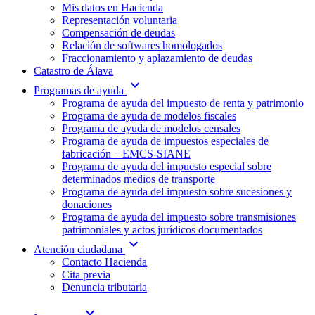
Mis datos en Hacienda
Representación voluntaria
Compensación de deudas
Relación de softwares homologados
Fraccionamiento y aplazamiento de deudas
Catastro de Álava
expand_more
Programas de ayuda
Programa de ayuda del impuesto de renta y patrimonio
Programa de ayuda de modelos fiscales
Programa de ayuda de modelos censales
Programa de ayuda de impuestos especiales de
fabricación – EMCS-SIANE
Programa de ayuda del impuesto especial sobre
determinados medios de transporte
Programa de ayuda del impuesto sobre sucesiones y
donaciones
Programa de ayuda del impuesto sobre transmisiones
patrimoniales y actos jurídicos documentados
expand_more
Atención ciudadana
Contacto Hacienda
Cita previa
Denuncia tributaria
expand_more