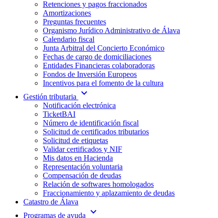
Retenciones y pagos fraccionados
Amortizaciones
Preguntas frecuentes
Organismo Jurídico Administrativo de Álava
Calendario fiscal
Junta Arbitral del Concierto Económico
Fechas de cargo de domiciliaciones
Entidades Financieras colaboradoras
Fondos de Inversión Europeos
Incentivos para el fomento de la cultura
expand_more
Gestión tributaria
Notificación electrónica
TicketBAI
Número de identificación fiscal
Solicitud de certificados tributarios
Solicitud de etiquetas
Validar certificados y NIF
Mis datos en Hacienda
Representación voluntaria
Compensación de deudas
Relación de softwares homologados
Fraccionamiento y aplazamiento de deudas
Catastro de Álava
expand_more
Programas de ayuda