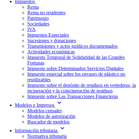
Impuestos
Renta
Renta no residentes
Patrimonio
Sociedades
IVA
Impuestos Especiales
Sucesiones y donaciones
Transmisiones y actos jurídicos documentados
Actividades económicas
Impuesto Temporal de Solidaridad de las Grandes
Fortunas
Impuesto sobre Determinados Servicios Digitales
Impuesto especial sobre los envases de plástico no
reutilizables
Impuesto sobre el depósito de residuos en vertederos, la
incineración y la coincineración de residuos
Impuesto sobre Las Transacciones Financieras
expand_more
Modelos e Impresos
Modelos censales
Modelos de autorización
Buscador de modelos
expand_more
Información tributaria
Normativa tributaria