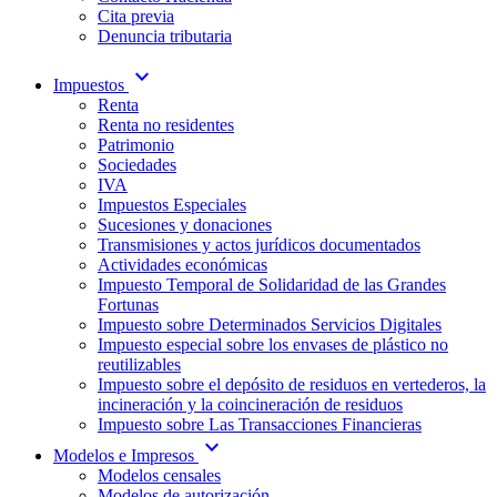
Cita previa
Denuncia tributaria
expand_more
Impuestos
Renta
Renta no residentes
Patrimonio
Sociedades
IVA
Impuestos Especiales
Sucesiones y donaciones
Transmisiones y actos jurídicos documentados
Actividades económicas
Impuesto Temporal de Solidaridad de las Grandes
Fortunas
Impuesto sobre Determinados Servicios Digitales
Impuesto especial sobre los envases de plástico no
reutilizables
Impuesto sobre el depósito de residuos en vertederos, la
incineración y la coincineración de residuos
Impuesto sobre Las Transacciones Financieras
expand_more
Modelos e Impresos
Modelos censales
Modelos de autorización