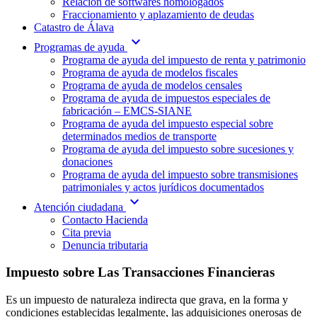
Relación de softwares homologados
Fraccionamiento y aplazamiento de deudas
Catastro de Álava
expand_more
Programas de ayuda
Programa de ayuda del impuesto de renta y patrimonio
Programa de ayuda de modelos fiscales
Programa de ayuda de modelos censales
Programa de ayuda de impuestos especiales de
fabricación – EMCS-SIANE
Programa de ayuda del impuesto especial sobre
determinados medios de transporte
Programa de ayuda del impuesto sobre sucesiones y
donaciones
Programa de ayuda del impuesto sobre transmisiones
patrimoniales y actos jurídicos documentados
expand_more
Atención ciudadana
Contacto Hacienda
Cita previa
Denuncia tributaria
Impuesto sobre Las Transacciones Financieras
Es un impuesto de naturaleza indirecta que grava, en la forma y
condiciones establecidas legalmente, las adquisiciones onerosas de