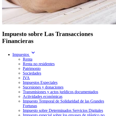
Impuesto sobre Las Transacciones
Financieras
expand_more
Impuestos
Renta
Renta no residentes
Patrimonio
Sociedades
IVA
Impuestos Especiales
Sucesiones y donaciones
Transmisiones y actos jurídicos documentados
Actividades económicas
Impuesto Temporal de Solidaridad de las Grandes
Fortunas
Impuesto sobre Determinados Servicios Digitales
Impuesto especial sobre los envases de plástico no