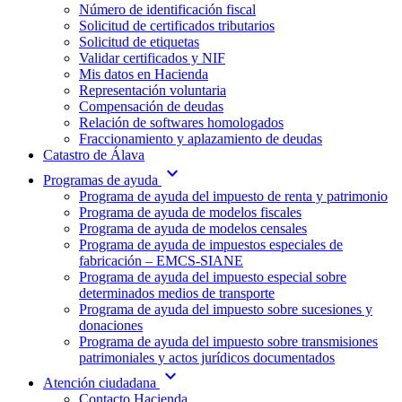
Número de identificación fiscal
Solicitud de certificados tributarios
Solicitud de etiquetas
Validar certificados y NIF
Mis datos en Hacienda
Representación voluntaria
Compensación de deudas
Relación de softwares homologados
Fraccionamiento y aplazamiento de deudas
Catastro de Álava
expand_more
Programas de ayuda
Programa de ayuda del impuesto de renta y patrimonio
Programa de ayuda de modelos fiscales
Programa de ayuda de modelos censales
Programa de ayuda de impuestos especiales de
fabricación – EMCS-SIANE
Programa de ayuda del impuesto especial sobre
determinados medios de transporte
Programa de ayuda del impuesto sobre sucesiones y
donaciones
Programa de ayuda del impuesto sobre transmisiones
patrimoniales y actos jurídicos documentados
expand_more
Atención ciudadana
Contacto Hacienda