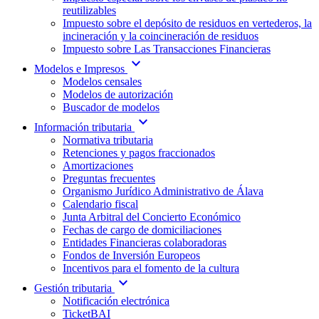
reutilizables
Impuesto sobre el depósito de residuos en vertederos, la
incineración y la coincineración de residuos
Impuesto sobre Las Transacciones Financieras
expand_more
Modelos e Impresos
Modelos censales
Modelos de autorización
Buscador de modelos
expand_more
Información tributaria
Normativa tributaria
Retenciones y pagos fraccionados
Amortizaciones
Preguntas frecuentes
Organismo Jurídico Administrativo de Álava
Calendario fiscal
Junta Arbitral del Concierto Económico
Fechas de cargo de domiciliaciones
Entidades Financieras colaboradoras
Fondos de Inversión Europeos
Incentivos para el fomento de la cultura
expand_more
Gestión tributaria
Notificación electrónica
TicketBAI