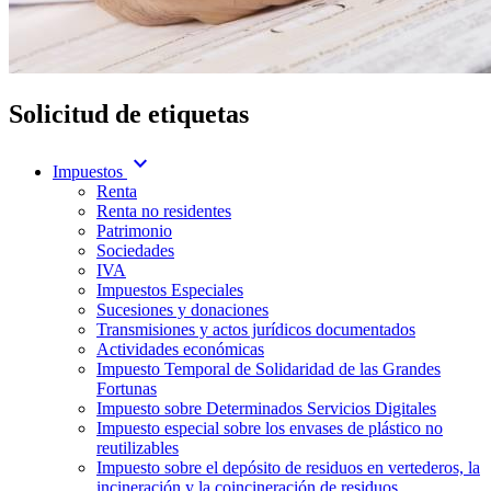
Solicitud de etiquetas
expand_more
Impuestos
Renta
Renta no residentes
Patrimonio
Sociedades
IVA
Impuestos Especiales
Sucesiones y donaciones
Transmisiones y actos jurídicos documentados
Actividades económicas
Impuesto Temporal de Solidaridad de las Grandes
Fortunas
Impuesto sobre Determinados Servicios Digitales
Impuesto especial sobre los envases de plástico no
reutilizables
Impuesto sobre el depósito de residuos en vertederos, la
incineración y la coincineración de residuos