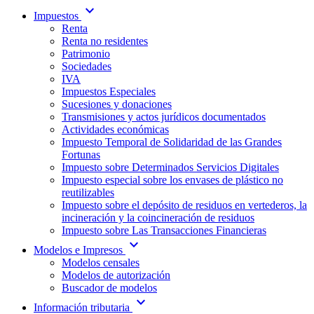
expand_more
Impuestos
Renta
Renta no residentes
Patrimonio
Sociedades
IVA
Impuestos Especiales
Sucesiones y donaciones
Transmisiones y actos jurídicos documentados
Actividades económicas
Impuesto Temporal de Solidaridad de las Grandes
Fortunas
Impuesto sobre Determinados Servicios Digitales
Impuesto especial sobre los envases de plástico no
reutilizables
Impuesto sobre el depósito de residuos en vertederos, la
incineración y la coincineración de residuos
Impuesto sobre Las Transacciones Financieras
expand_more
Modelos e Impresos
Modelos censales
Modelos de autorización
Buscador de modelos
expand_more
Información tributaria