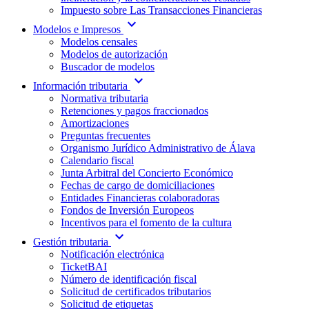
Impuesto sobre Las Transacciones Financieras
expand_more
Modelos e Impresos
Modelos censales
Modelos de autorización
Buscador de modelos
expand_more
Información tributaria
Normativa tributaria
Retenciones y pagos fraccionados
Amortizaciones
Preguntas frecuentes
Organismo Jurídico Administrativo de Álava
Calendario fiscal
Junta Arbitral del Concierto Económico
Fechas de cargo de domiciliaciones
Entidades Financieras colaboradoras
Fondos de Inversión Europeos
Incentivos para el fomento de la cultura
expand_more
Gestión tributaria
Notificación electrónica
TicketBAI
Número de identificación fiscal
Solicitud de certificados tributarios
Solicitud de etiquetas