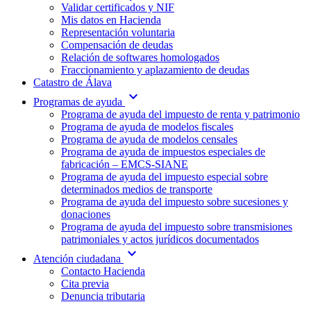
Validar certificados y NIF
Mis datos en Hacienda
Representación voluntaria
Compensación de deudas
Relación de softwares homologados
Fraccionamiento y aplazamiento de deudas
Catastro de Álava
expand_more
Programas de ayuda
Programa de ayuda del impuesto de renta y patrimonio
Programa de ayuda de modelos fiscales
Programa de ayuda de modelos censales
Programa de ayuda de impuestos especiales de
fabricación – EMCS-SIANE
Programa de ayuda del impuesto especial sobre
determinados medios de transporte
Programa de ayuda del impuesto sobre sucesiones y
donaciones
Programa de ayuda del impuesto sobre transmisiones
patrimoniales y actos jurídicos documentados
expand_more
Atención ciudadana
Contacto Hacienda
Cita previa
Denuncia tributaria