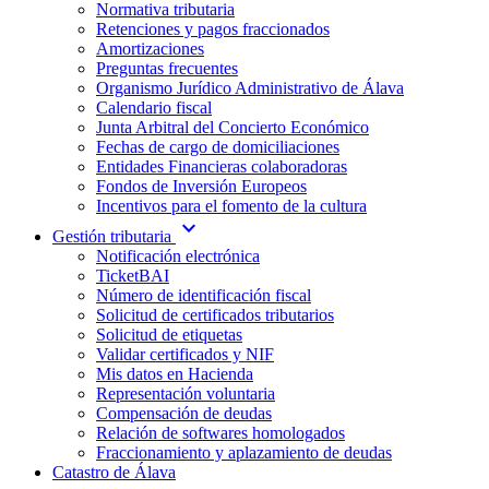
Normativa tributaria
Retenciones y pagos fraccionados
Amortizaciones
Preguntas frecuentes
Organismo Jurídico Administrativo de Álava
Calendario fiscal
Junta Arbitral del Concierto Económico
Fechas de cargo de domiciliaciones
Entidades Financieras colaboradoras
Fondos de Inversión Europeos
Incentivos para el fomento de la cultura
expand_more
Gestión tributaria
Notificación electrónica
TicketBAI
Número de identificación fiscal
Solicitud de certificados tributarios
Solicitud de etiquetas
Validar certificados y NIF
Mis datos en Hacienda
Representación voluntaria
Compensación de deudas
Relación de softwares homologados
Fraccionamiento y aplazamiento de deudas
Catastro de Álava