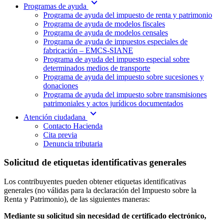
expand_more
Programas de ayuda
Programa de ayuda del impuesto de renta y patrimonio
Programa de ayuda de modelos fiscales
Programa de ayuda de modelos censales
Programa de ayuda de impuestos especiales de
fabricación – EMCS-SIANE
Programa de ayuda del impuesto especial sobre
determinados medios de transporte
Programa de ayuda del impuesto sobre sucesiones y
donaciones
Programa de ayuda del impuesto sobre transmisiones
patrimoniales y actos jurídicos documentados
expand_more
Atención ciudadana
Contacto Hacienda
Cita previa
Denuncia tributaria
Solicitud de etiquetas identificativas generales
Los contribuyentes pueden obtener etiquetas identificativas
generales (no válidas para la declaración del Impuesto sobre la
Renta y Patrimonio), de las siguientes maneras:
Mediante su solicitud sin necesidad de certificado electrónico,