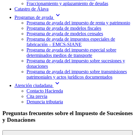
Fraccionamiento y aplazamiento de deudas
Catastro de Álava
expand_more
Programas de ayuda
Programa de ayuda del impuesto de renta y patrimonio
Programa de ayuda de modelos fiscales
Programa de ayuda de modelos censales
Programa de ayuda de impuestos especiales de
fabricación – EMCS-SIANE
Programa de ayuda del impuesto especial sobre
determinados medios de transporte
Programa de ayuda del impuesto sobre sucesiones y
donaciones
Programa de ayuda del impuesto sobre transmisiones
patrimoniales y actos jurídicos documentados
expand_more
Atención ciudadana
Contacto Hacienda
Cita previa
Denuncia tributaria
Preguntas frecuentes sobre el Impuesto de Sucesiones
y Donaciones