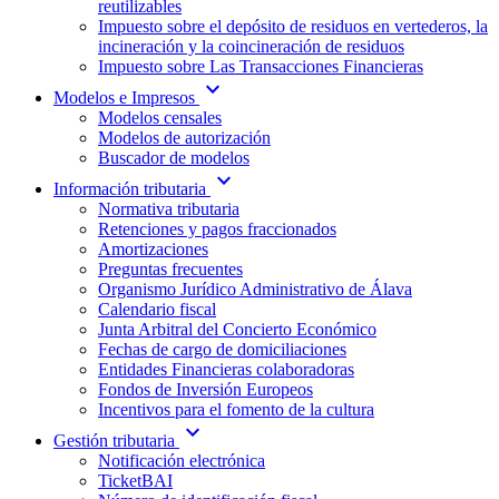
reutilizables
Impuesto sobre el depósito de residuos en vertederos, la
incineración y la coincineración de residuos
Impuesto sobre Las Transacciones Financieras
expand_more
Modelos e Impresos
Modelos censales
Modelos de autorización
Buscador de modelos
expand_more
Información tributaria
Normativa tributaria
Retenciones y pagos fraccionados
Amortizaciones
Preguntas frecuentes
Organismo Jurídico Administrativo de Álava
Calendario fiscal
Junta Arbitral del Concierto Económico
Fechas de cargo de domiciliaciones
Entidades Financieras colaboradoras
Fondos de Inversión Europeos
Incentivos para el fomento de la cultura
expand_more
Gestión tributaria
Notificación electrónica
TicketBAI