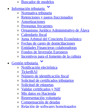
Buscador de modelos
expand_more
Información tributaria
Normativa tributaria
Retenciones y pagos fraccionados
Amortizaciones
Preguntas frecuentes
Organismo Jurídico Administrativo de Álava
Calendario fiscal
Junta Arbitral del Concierto Económico
Fechas de cargo de domiciliaciones
Entidades Financieras colaboradoras
Fondos de Inversión Europeos
Incentivos para el fomento de la cultura
expand_more
Gestión tributaria
Notificación electrónica
TicketBAI
Número de identificación fiscal
Solicitud de certificados tributarios
Solicitud de etiquetas
Validar certificados y NIF
Mis datos en Hacienda
Representación voluntaria
Compensación de deudas
Relación de softwares homologados