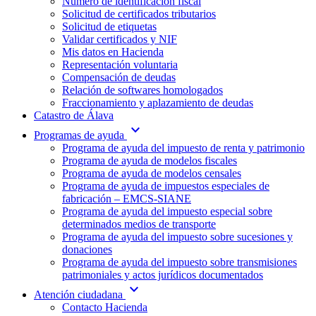
Número de identificación fiscal
Solicitud de certificados tributarios
Solicitud de etiquetas
Validar certificados y NIF
Mis datos en Hacienda
Representación voluntaria
Compensación de deudas
Relación de softwares homologados
Fraccionamiento y aplazamiento de deudas
Catastro de Álava
expand_more
Programas de ayuda
Programa de ayuda del impuesto de renta y patrimonio
Programa de ayuda de modelos fiscales
Programa de ayuda de modelos censales
Programa de ayuda de impuestos especiales de
fabricación – EMCS-SIANE
Programa de ayuda del impuesto especial sobre
determinados medios de transporte
Programa de ayuda del impuesto sobre sucesiones y
donaciones
Programa de ayuda del impuesto sobre transmisiones
patrimoniales y actos jurídicos documentados
expand_more
Atención ciudadana
Contacto Hacienda