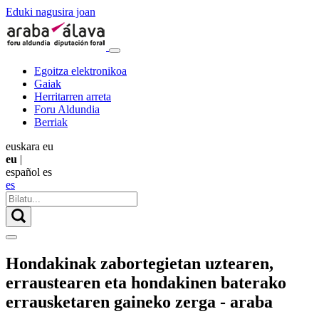
Eduki nagusira joan
Egoitza elektronikoa
Gaiak
Herritarren arreta
Foru Aldundia
Berriak
euskara
eu
eu
|
español
es
es
Hondakinak zabortegietan uztearen,
erraustearen eta hondakinen baterako
errausketaren gaineko zerga - araba