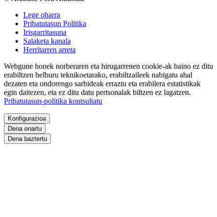
Lege oharra
Pribatutasun Politika
Irisgarritasuna
Salaketa kanala
Herritarren arreta
Webgune honek norberaren eta hirugarrenen cookie-ak baino ez ditu
erabiltzen helburu teknikoetarako, erabiltzaileek nabigatu ahal
dezaten eta ondorengo sarbideak erraztu eta erabilera estatistikak
egin daitezen, eta ez ditu datu pertsonalak biltzen ez lagatzen.
Pribatutasun-politika kontsultatu
Konfigurazioa
Dena onartu
Dena baztertu