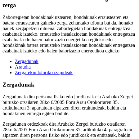
zerga
Zabortegietan hondakinak uztearen, hondakinak erraustearen eta
batera erraustearen gaineko zerga zeharkako tributu bat da, honako
hauek zergapetzen dituena: zabortegietan hondakinak entregatzea
ezabatuak izateko, errausteko instalazioetan hondakinak entregatzea
ezabatuak edo haien balorizazio energetikoa egiteko edo
hondakinak batera errausteko instalazioetan hondakinak entregatzea
ezabatuak izateko edo haien balorizazio energetikoa egiteko
Zergadunak
Araudia
Zergarekin loturiko izapideak
Zergadunak
Zergadunak dira pertsona fisiko edo juridikoak eta Arabako Zergei
buruzko otsailaren 28ko 6/2005 Foru Arau Orokorraren 35.
artikuluaren 3. apartatuan aipatzen diren erakundeak, baldin eta
hondakinen entrega egiten badute.
Zergadunen ordezkoak dira Arabako Zergei buruzko otsailaren
28ko 6/2005 Foru Arau Orokorraren 35. artikuluko 4. paragrafoan
aipatzen diren pertsona fisiko edo juridikoak eta entitateak, baldin