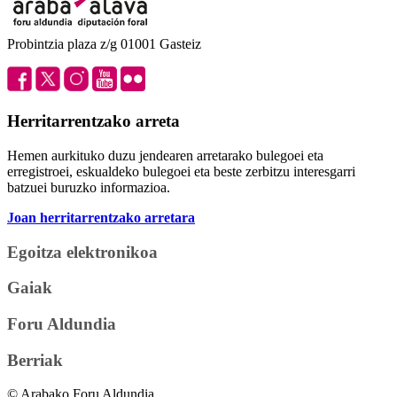
Probintzia plaza z/g 01001 Gasteiz
Herritarrentzako arreta
Hemen aurkituko duzu jendearen arretarako bulegoei eta
erregistroei, eskualdeko bulegoei eta beste zerbitzu interesgarri
batzuei buruzko informazioa.
Joan herritarrentzako arretara
Egoitza elektronikoa
Gaiak
Foru Aldundia
Berriak
© Arabako Foru Aldundia