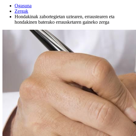
Ogasuna
Zergak
Hondakinak zabortegietan uztearen, erraustearen eta
hondakinen baterako errausketaren gaineko zerga