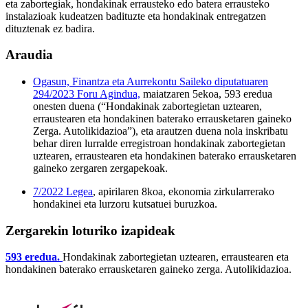
eta zabortegiak, hondakinak errausteko edo batera errausteko
instalazioak kudeatzen badituzte eta hondakinak entregatzen
dituztenak ez badira.
Araudia
Ogasun, Finantza eta Aurrekontu Saileko diputatuaren
294/2023 Foru Agindua,
maiatzaren 5ekoa, 593 eredua
onesten duena (“Hondakinak zabortegietan uztearen,
erraustearen eta hondakinen baterako errausketaren gaineko
Zerga. Autolikidazioa”), eta arautzen duena nola inskribatu
behar diren lurralde erregistroan hondakinak zabortegietan
uztearen, erraustearen eta hondakinen baterako errausketaren
gaineko zergaren zergapekoak.
7/2022 Legea
, apirilaren 8koa, ekonomia zirkularrerako
hondakinei eta lurzoru kutsatuei buruzkoa.
Zergarekin loturiko izapideak
593 eredua.
Hondakinak zabortegietan uztearen, erraustearen eta
hondakinen baterako errausketaren gaineko zerga. Autolikidazioa.