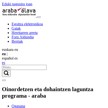
Eduki nagusira joan
Egoitza elektronikoa
Gaiak
Herritarren arreta
Foru Aldundia
Berriak
euskara
eu
eu
|
español
es
es
Oinordetzen eta dohaintzen laguntza
programa - araba
Ogasuna