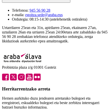
Telefonoa:
945 56 90 28
e-maila:
egoitza.sede@araba.eus
Ordutegia: 08:15-14:30 (astelehenetik ostiralera)
Urtarrilaren 25ean eta 31n, apirilaren 25ean, ekainaren 27an,
uztailaren 26an eta urriaren 25ean 24:00etara arte zabalduko da 945
56 90 28 zenbakian telefonoz atenditzeko ordutegia, zerga
likidazioak aurkezteko epea amaitzeagatik.
Probintzia plaza z/g 01001 Gasteiz
Herritarrentzako arreta
Hemen aurkituko duzu jendearen arretarako bulegoei eta
erregistroei, eskualdeko bulegoei eta beste zerbitzu interesgarri
batzuei buruzko informazioa.