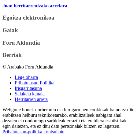
Joan herritarrentzako arretara
Egoitza elektronikoa
Gaiak
Foru Aldundia
Berriak
© Arabako Foru Aldundia
Lege oharra
Pribatutasun Politika
Irisgarritasuna
Salaketa kanala
Herritarren arreta
Webgune honek norberaren eta hirugarrenen cookie-ak baino ez ditu
erabiltzen helburu teknikoetarako, erabiltzaileek nabigatu ahal
dezaten eta ondorengo sarbideak erraztu eta erabilera estatistikak
egin daitezen, eta ez ditu datu pertsonalak biltzen ez lagatzen.
Pribatutasun-politika kontsultatu