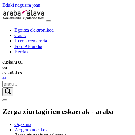
Eduki nagusira joan
Egoitza elektronikoa
Gaiak
Herritarren arreta
Foru Aldundia
Berriak
euskara
eu
eu
|
español
es
es
Zerga ziurtagirien eskaerak - araba
Ogasuna
Zergen kudeaketa