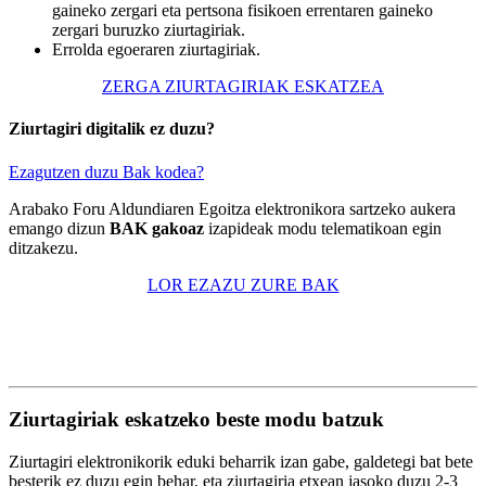
gaineko zergari eta pertsona fisikoen errentaren gaineko
zergari buruzko ziurtagiriak.
Errolda egoeraren ziurtagiriak.
ZERGA ZIURTAGIRIAK ESKATZEA
Ziurtagiri digitalik ez duzu?
Ezagutzen duzu Bak kodea?
Arabako Foru Aldundiaren Egoitza elektronikora sartzeko aukera
emango dizun
BAK gakoaz
izapideak modu telematikoan egin
ditzakezu.
LOR EZAZU ZURE BAK
Ziurtagiriak eskatzeko beste modu batzuk
Ziurtagiri elektronikorik eduki beharrik izan gabe, galdetegi bat bete
besterik ez duzu egin behar, eta ziurtagiria etxean jasoko duzu 2-3