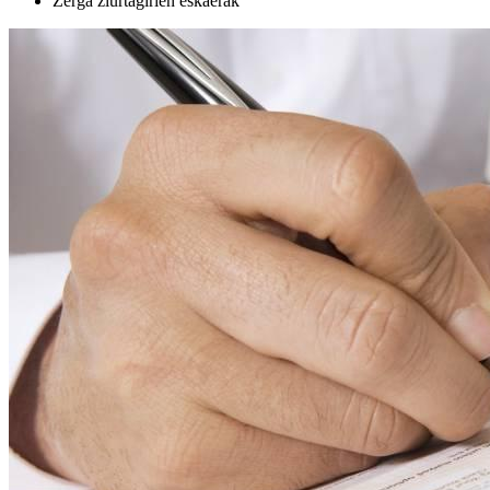
Zerga ziurtagirien eskaerak