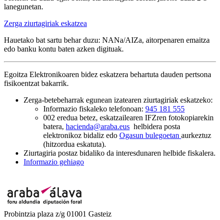
lanegunetan.
Zerga ziurtagiriak eskatzea
Hauetako bat sartu behar duzu: NANa/AIZa, aitorpenaren emaitza
edo banku kontu baten azken digituak.
Egoitza Elektronikoaren bidez eskatzera behartuta dauden pertsona
fisikoentzat bakarrik.
Zerga-betebeharrak egunean izatearen ziurtagiriak eskatzeko:
Informazio fiskaleko telefonoan:
945 181 555
002 eredua betez, eskatzailearen IFZren fotokopiarekin
batera,
hacienda@araba.eus
helbidera posta
elektronikoz bidaliz edo
Ogasun bulegoetan
aurkeztuz
(hitzordua eskatuta).
Ziurtagiria postaz bidaliko da interesdunaren helbide fiskalera.
Informazio gehiago
Probintzia plaza z/g 01001 Gasteiz