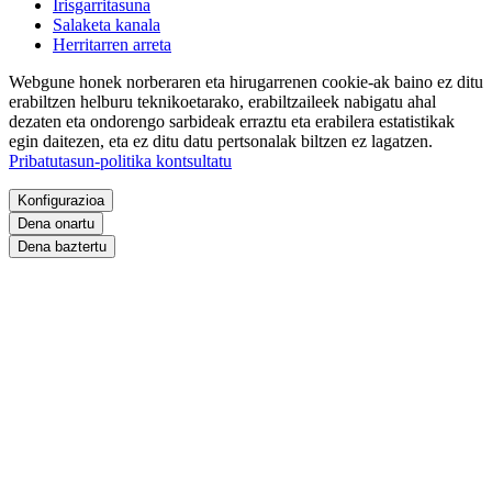
Irisgarritasuna
Salaketa kanala
Herritarren arreta
Webgune honek norberaren eta hirugarrenen cookie-ak baino ez ditu
erabiltzen helburu teknikoetarako, erabiltzaileek nabigatu ahal
dezaten eta ondorengo sarbideak erraztu eta erabilera estatistikak
egin daitezen, eta ez ditu datu pertsonalak biltzen ez lagatzen.
Pribatutasun-politika kontsultatu
Konfigurazioa
Dena onartu
Dena baztertu