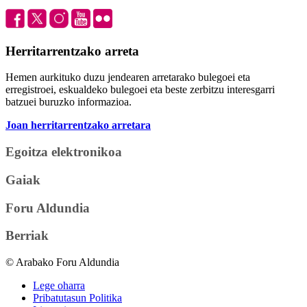
Herritarrentzako arreta
Hemen aurkituko duzu jendearen arretarako bulegoei eta
erregistroei, eskualdeko bulegoei eta beste zerbitzu interesgarri
batzuei buruzko informazioa.
Joan herritarrentzako arretara
Egoitza elektronikoa
Gaiak
Foru Aldundia
Berriak
© Arabako Foru Aldundia
Lege oharra
Pribatutasun Politika